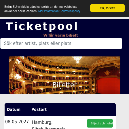
Enligt EU vi tilldela påpekar politik att denna webbplats
OK, förstått
använder också cookies.
Mer information/Sekretesspolicy
Biljetter
Datum
Postort
08.05.2027
Hamburg,
Biljett och hotell