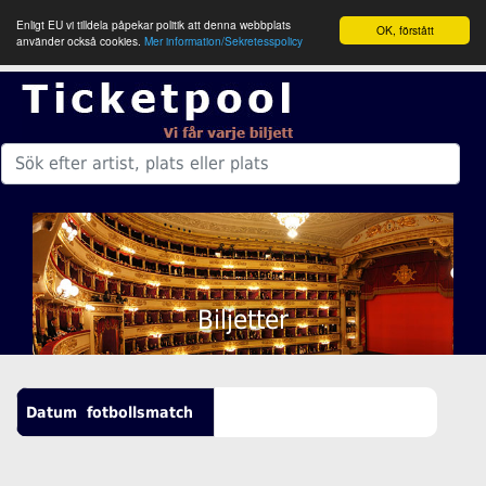
Enligt EU vi tilldela påpekar politik att denna webbplats
OK, förstått
använder också cookies.
Mer information/Sekretesspolicy
Biljetter
Datum
fotbollsmatch