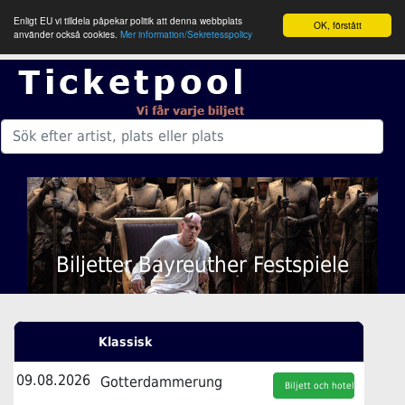
Enligt EU vi tilldela påpekar politik att denna webbplats
OK, förstått
använder också cookies.
Mer information/Sekretesspolicy
Biljetter Bayreuther Festspiele
Klassisk
09.08.2026
Gotterdammerung
Biljett och hotell