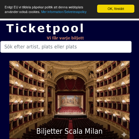
Enligt EU vi tilldela påpekar politik att denna webbplats
OK, förstått
använder också cookies.
Mer information/Sekretesspolicy
Biljetter Scala Milan