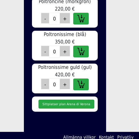
Poltroncine (mörkgrön)
220,00 €
Poltronissime (blå)
350,00 €
Poltronissime guld (gul)
420,00 €
Sittplatser plan Arena di Verona
Allmänna villkor
Kontakt
Privatliv