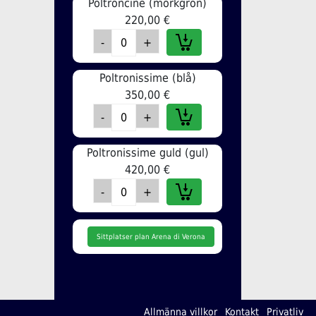
Poltroncine (mörkgrön)
220,00 €
Poltronissime (blå)
350,00 €
Poltronissime guld (gul)
420,00 €
Sittplatser plan Arena di Verona
Allmänna villkor
Kontakt
Privatliv