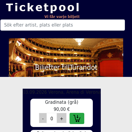
Biljetter tillTurandot
03.09.2026 Verona, Arena di Verona
Gradinata (grå)
90,00 €