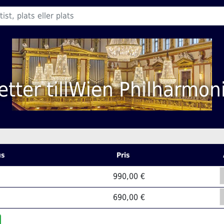
jetter tillWien Philharmon
us
Pris
990,00 €
690,00 €