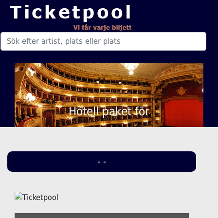
Hotell paket för
- -