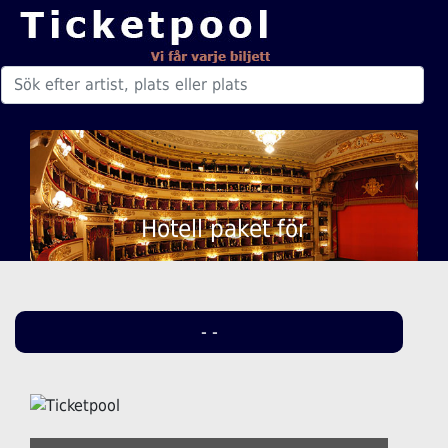
Hotell paket för
- -