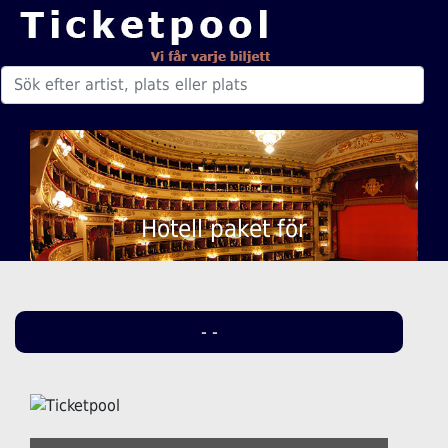
Hotell paket för
- -