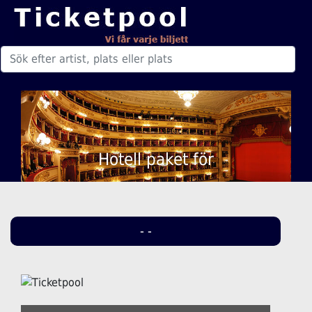
Hotell paket för
- -