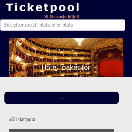
Hotell paket för
- -