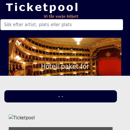
Hotell paket för
- -