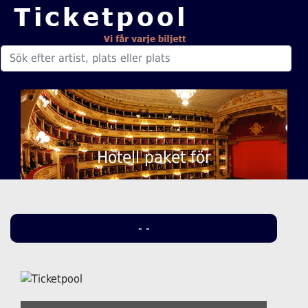
Hotell paket för
- -