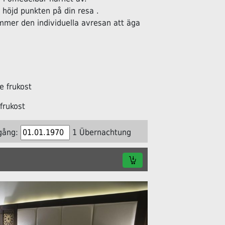
öjd punkten på din resa .
ommer den individuella avresan att äga
 frukost
frukost
gång:
1 Übernachtung