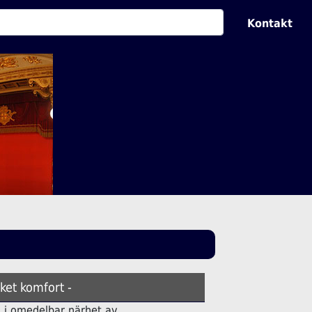
Kontakt
ket komfort -
ell i omedelbar närhet av.