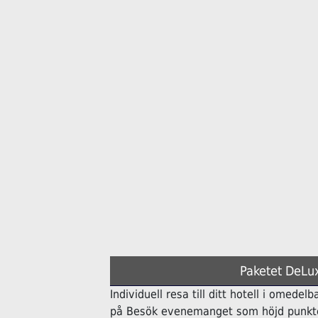
Paketet DeLux
Individuell resa till ditt hotell i omedelb
på Besök evenemanget som höjd punkte