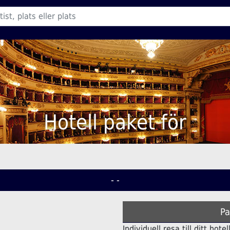
Hotell paket för
- -
Pa
Individuell resa till ditt hot