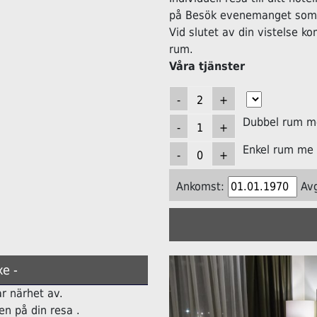
på Besök evenemanget som h
Vid slutet av din vistelse k
rum.
Våra tjänster
Dubbel rum me
Enkel rum me 
Ankomst:
Av
e -
ar närhet av.
n på din resa .