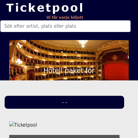
Hotell paket för
- -