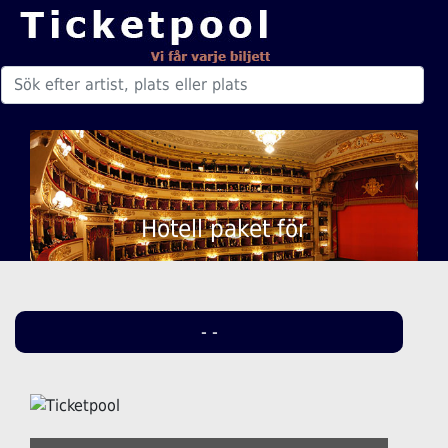
Hotell paket för
- -