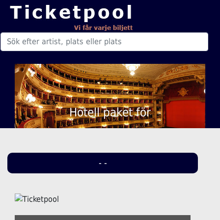
Hotell paket för
- -