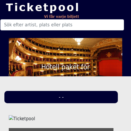
Hotell paket för
- -