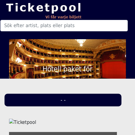
Hotell paket för
- -