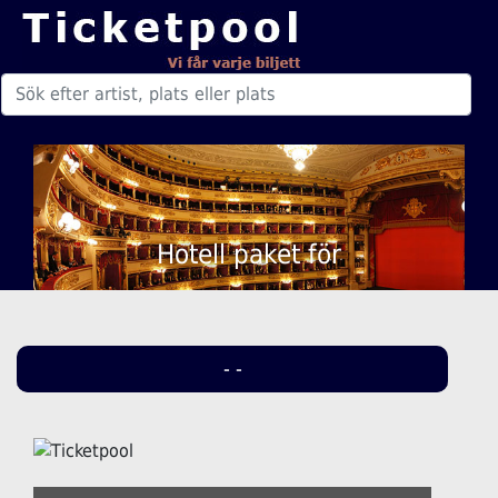
Hotell paket för
- -