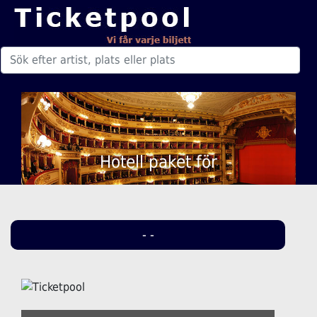
Hotell paket för
- -