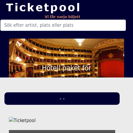
Hotell paket för
- -