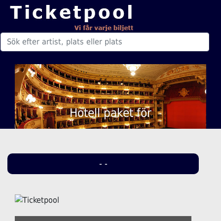
Hotell paket för
- -