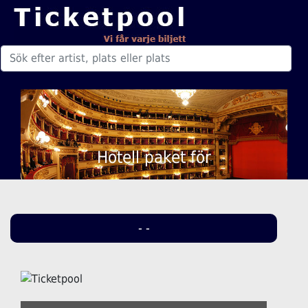
Hotell paket för
- -