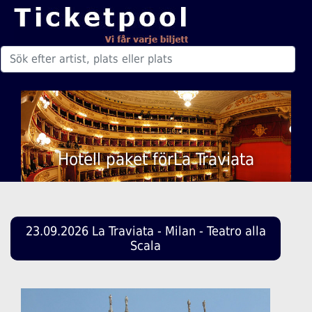
Hotell paket förLa Traviata
23.09.2026 La Traviata - Milan - Teatro alla
Scala