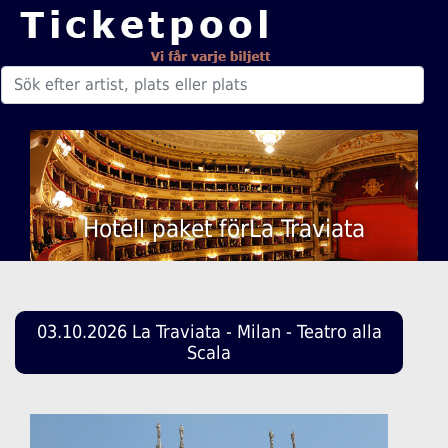
Hotell paket förLa Traviata
03.10.2026 La Traviata - Milan - Teatro alla
Scala