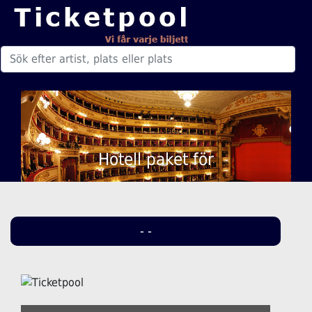
Hotell paket för
- -