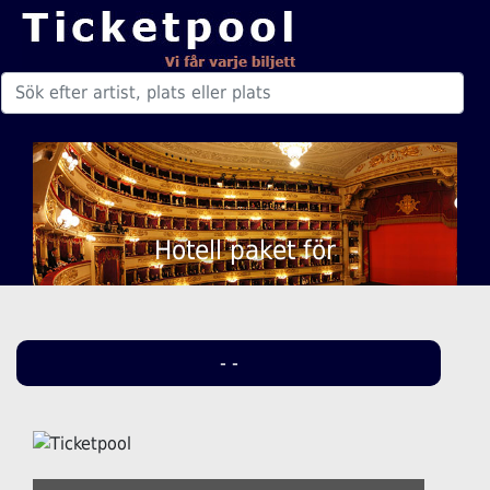
Hotell paket för
- -