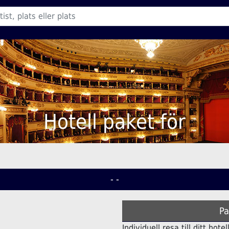
Hotell paket för
- -
Pa
Individuell resa till ditt hot