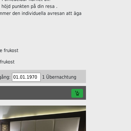
öjd punkten på din resa .
ommer den individuella avresan att äga
 frukost
frukost
gång:
1 Übernachtung