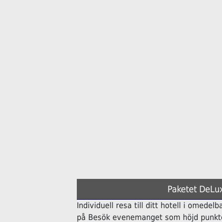
Paketet DeLux
Individuell resa till ditt hotell i omedelb
på Besök evenemanget som höjd punkte