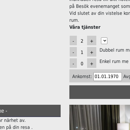
på Besök evenemanget som h
Vid slutet av din vistelse k
rum.
Våra tjänster
Dubbel rum me
Enkel rum me 
Ankomst:
Av
e -
ar närhet av.
n på din resa .