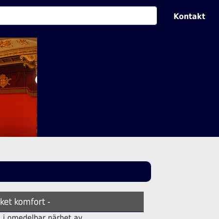
Kontakt
ket komfort -
ell i omedelbar närhet av.