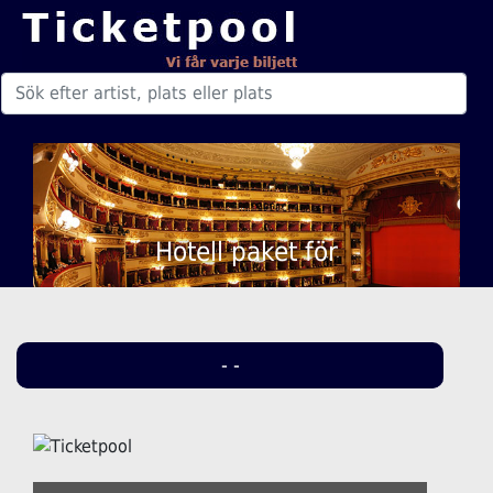
Hotell paket för
- -