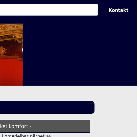
Kontakt
ket komfort -
ell i omedelbar närhet av.