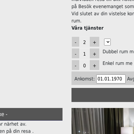
på Besök evenemanget som h
Vid slutet av din vistelse k
rum.
Våra tjänster
Dubbel rum me
Enkel rum me 
Ankomst:
Av
e -
ar närhet av.
n på din resa .