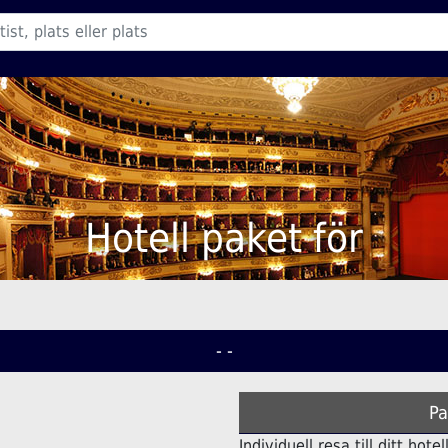
Hotell paket för
- -
Pa
Individuell resa till ditt hot