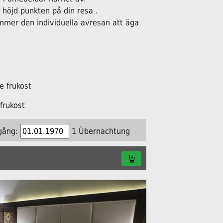
öjd punkten på din resa .
ommer den individuella avresan att äga
 frukost
frukost
gång:
1 Übernachtung