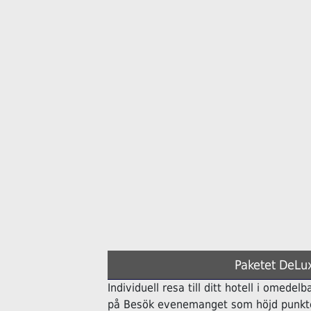
Paketet DeLux
Individuell resa till ditt hotell i omedelb
på Besök evenemanget som höjd punkte