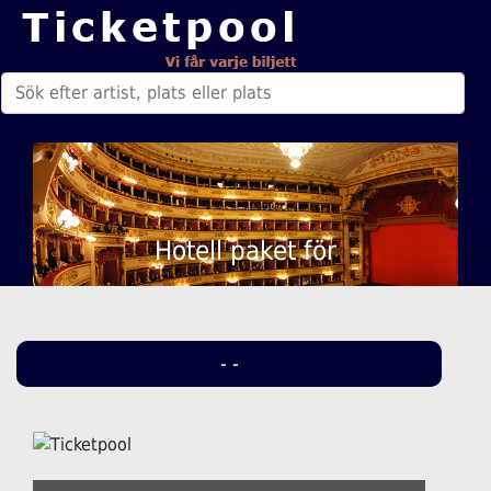
Hotell paket för
- -