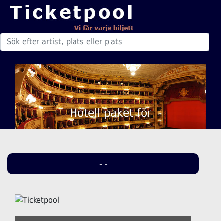
Hotell paket för
- -