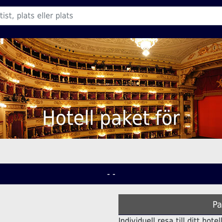
Hotell paket för
- -
Pa
Individuell resa till ditt hot