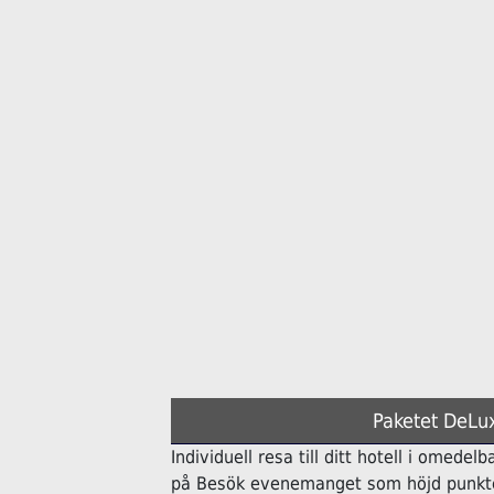
Paketet DeLux
Individuell resa till ditt hotell i omedelb
på Besök evenemanget som höjd punkte