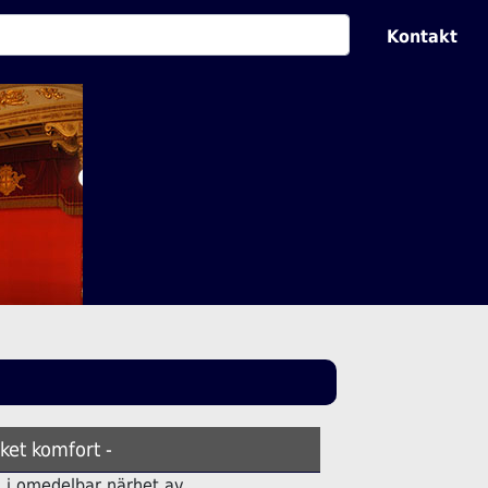
Kontakt
ket komfort -
ell i omedelbar närhet av.