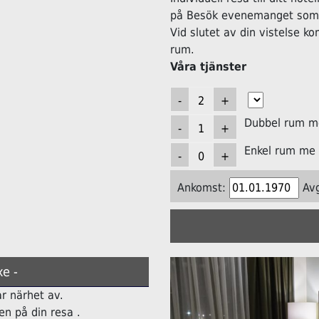
på Besök evenemanget som h
Vid slutet av din vistelse k
rum.
Våra tjänster
Dubbel rum me
Enkel rum me 
Ankomst:
Av
e -
ar närhet av.
n på din resa .