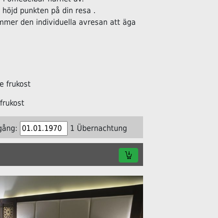
öjd punkten på din resa .
ommer den individuella avresan att äga
 frukost
frukost
gång:
1 Übernachtung