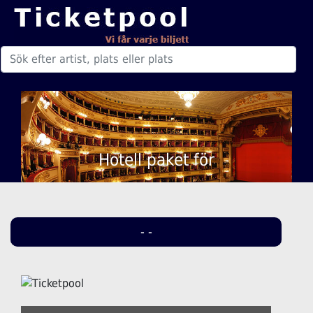
Hotell paket för
- -