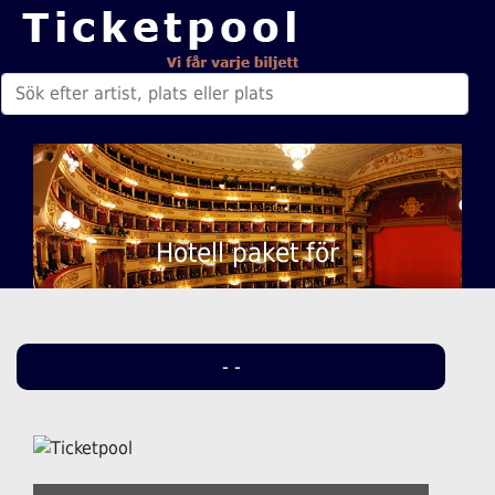
Hotell paket för
- -