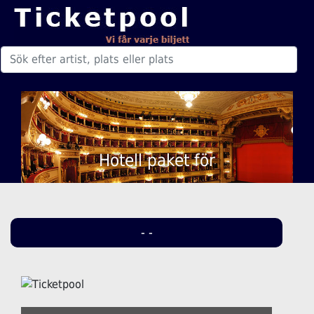
Hotell paket för
- -