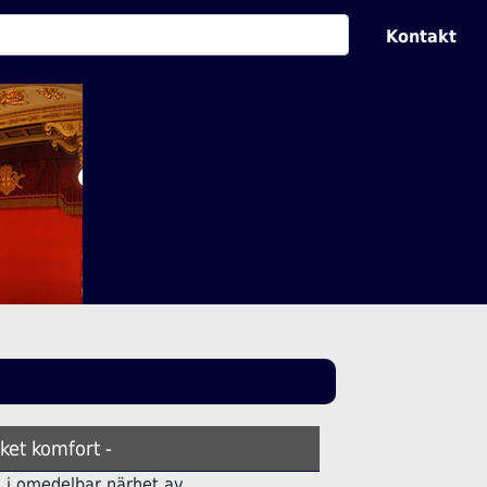
Kontakt
ket komfort -
ell i omedelbar närhet av.