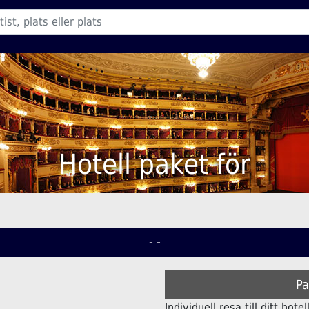
Hotell paket för
- -
Pa
Individuell resa till ditt hot