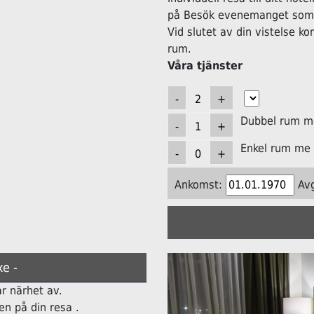
på Besök evenemanget som h
Vid slutet av din vistelse k
rum.
Våra tjänster
Dubbel rum me
Enkel rum me 
Ankomst:
Av
e -
ar närhet av.
n på din resa .