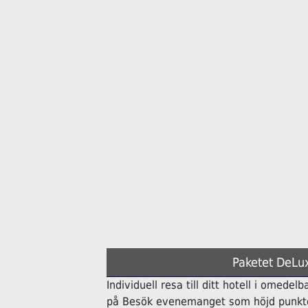
Paketet DeLux
Individuell resa till ditt hotell i omedelb
på Besök evenemanget som höjd punkte