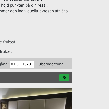
öjd punkten på din resa .
ommer den individuella avresan att äga
 frukost
frukost
gång:
1 Übernachtung