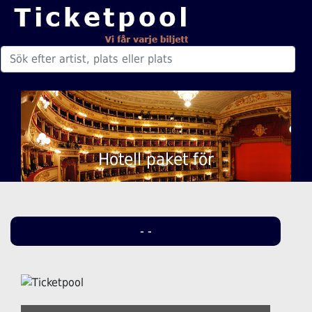
Hotell paket för
- -