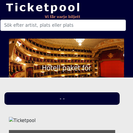
Hotell paket för
- -