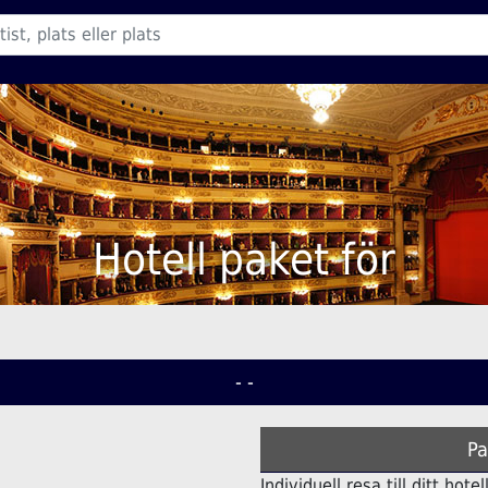
Hotell paket för
- -
Pa
Individuell resa till ditt hot