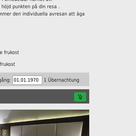
öjd punkten på din resa .
ommer den individuella avresan att äga
 frukost
frukost
gång:
1 Übernachtung