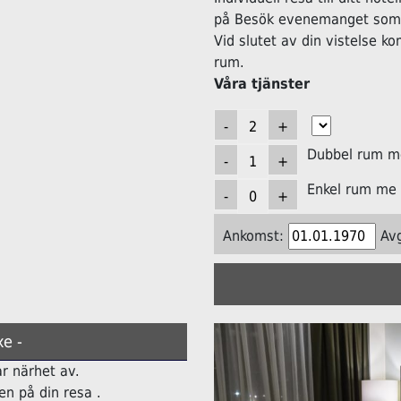
på Besök evenemanget som h
Vid slutet av din vistelse k
rum.
Våra tjänster
Dubbel rum me
Enkel rum me 
Ankomst:
Av
e -
ar närhet av.
n på din resa .