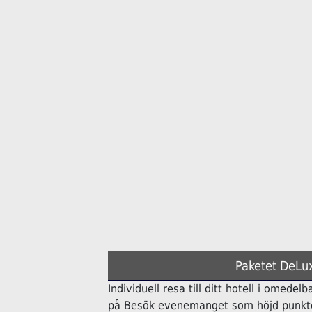
Paketet DeLux
Individuell resa till ditt hotell i omedelb
på Besök evenemanget som höjd punkte