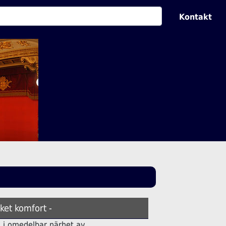
Kontakt
ket komfort -
ell i omedelbar närhet av.