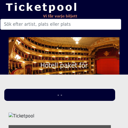
Hotell paket för
- -