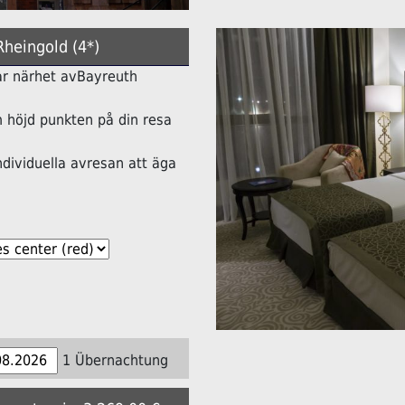
Rheingold (4*)
lbar närhet avBayreuth
höjd punkten på din resa
ndividuella avresan att äga
1 Übernachtung