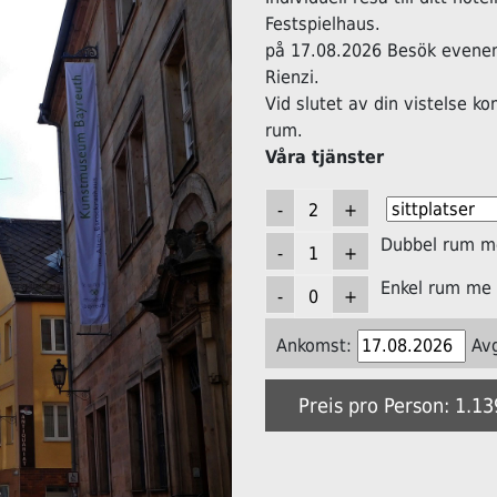
Festspielhaus.
på 17.08.2026 Besök evene
Rienzi.
Vid slutet av din vistelse k
rum.
Våra tjänster
Dubbel rum me
Enkel rum me 
Ankomst:
Av
Preis pro Person: 1.1