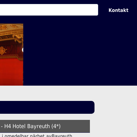
Kontakt
 - H4 Hotel Bayreuth (4*)
tell i omedelbar närhet avBayreuth