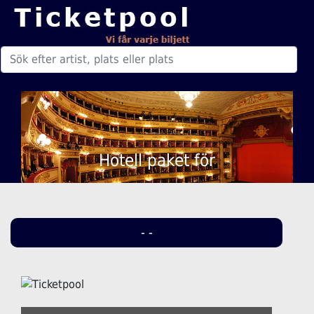
Hotell paket för
- -