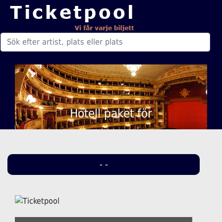
Hotell paket för
- -