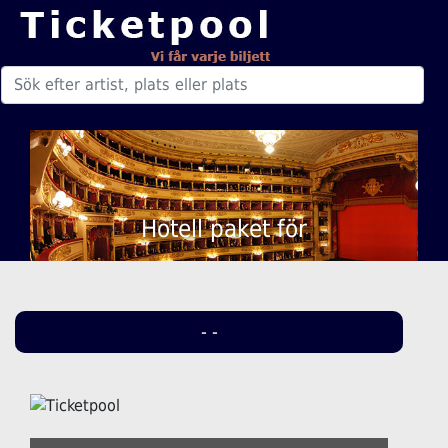
Hotell paket för
- -