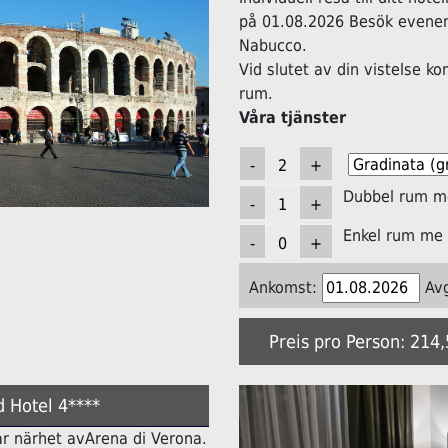
på 01.08.2026 Besök evene
Nabucco.
Vid slutet av din vistelse k
rum.
Våra tjänster
Dubbel rum me
Enkel rum me 
Ankomst:
Av
Preis pro Person: 214
 Hotel 4****
lbar närhet avArena di Verona.