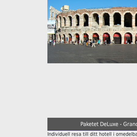
Paketet DeLuxe - Grand
Individuell resa till ditt hotell i omede