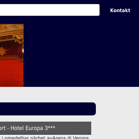
Kontakt
rt - Hotel Europa 3***
tell i omedelbar närhet avArena di Verona.