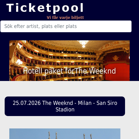
Hotell paket förThe Weeknd
25.07.2026 The Weeknd - Milan - San Siro
Stadion