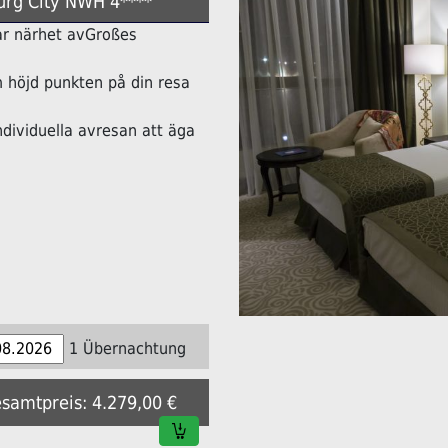
urg City NWH 4****
lbar närhet avGroßes
höjd punkten på din resa
ndividuella avresan att äga
1 Übernachtung
esamtpreis: 4.279,00 €