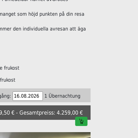
manget som höjd punkten på din resa
ommer den individuella avresan att äga
 frukost
frukost
gång:
1 Übernachtung
29,50 € - Gesamtpreiss: 4.259,00 €