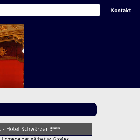
Kontakt
t - Hotel Schwärzer 3***
tell i omedelbar närhet avGroßes