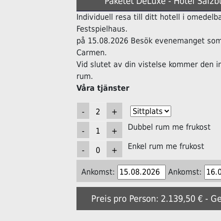
Paketet DeLuxe - Hotel Salzb
Individuell resa till ditt hotell i omede
Festspielhaus.
på 15.08.2026 Besök evenemanget som 
Carmen.
Vid slutet av din vistelse kommer den i
rum.
Våra tjänster
Dubbel rum me frukost
Enkel rum me frukost
Ankomst:
Ankomst:
Preis pro Person: 2.139,50 € - G